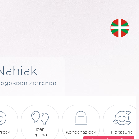
Nahiak
ogokoen zerrenda
Izen
arreak
Kondenazioak
Maitasuna
eguna