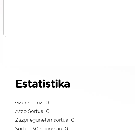
Estatistika
Gaur sortua: 0
Atzo Sortua: 0
Zazpi egunetan sortua: 0
Sortua 30 egunetan: 0