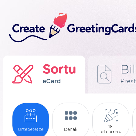
Sortu
Bi
eCard
Prest
18.
Urtebetetze
Denak
urteurrena