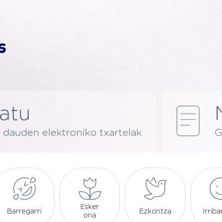
latu
 dauden elektroniko txartelak
G
Esker
Barregarri
Ezkontza
Irrib
ona