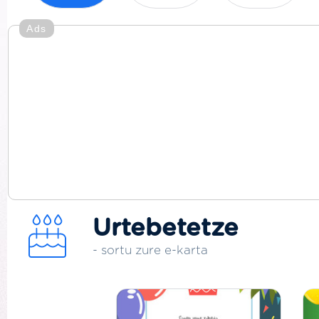
Ads
Urtebetetze
- sortu zure e-karta