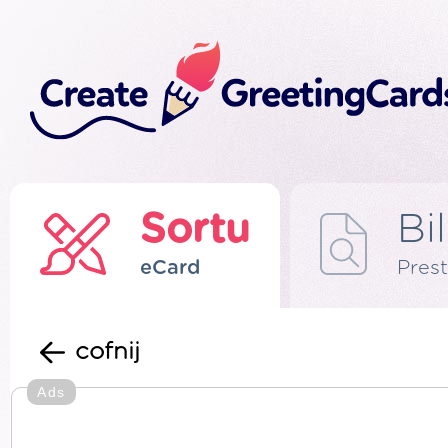
Sortu
Bi
eCard
Prest
cofnij
Ads