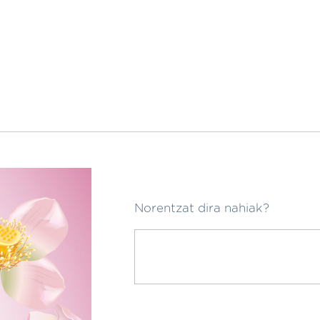
Norentzat dira nahiak?