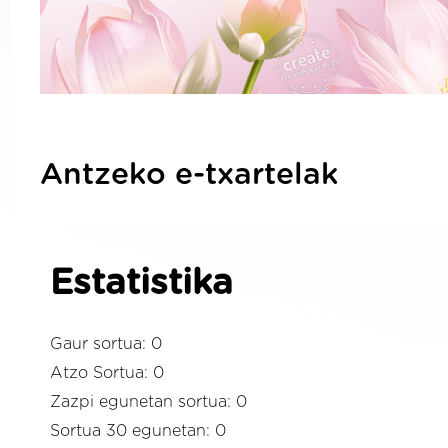
Antzeko e-txartelak
Estatistika
Gaur sortua: 0
Atzo Sortua: 0
Zazpi egunetan sortua: 0
Sortua 30 egunetan: 0