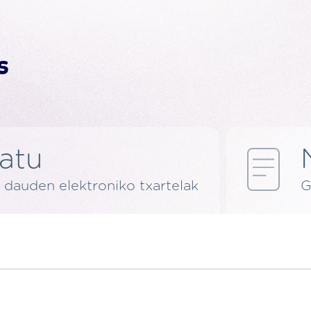
latu
 dauden elektroniko txartelak
G