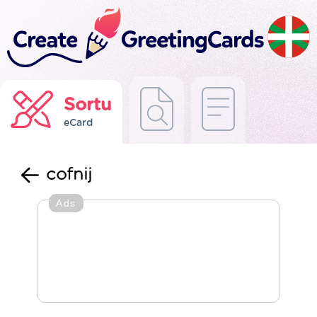
Sortu
eCard
cofnij
Ads