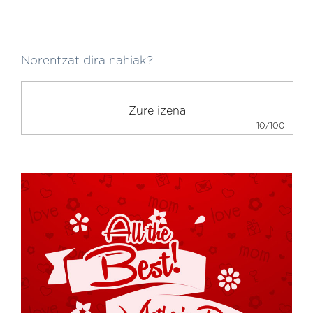
Norentzat dira nahiak?
10/100