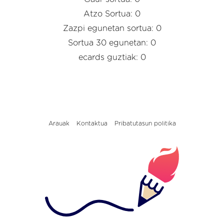
Atzo Sortua: 0
Zazpi egunetan sortua: 0
Sortua 30 egunetan: 0
ecards guztiak: 0
Arauak
Kontaktua
Pribatutasun politika