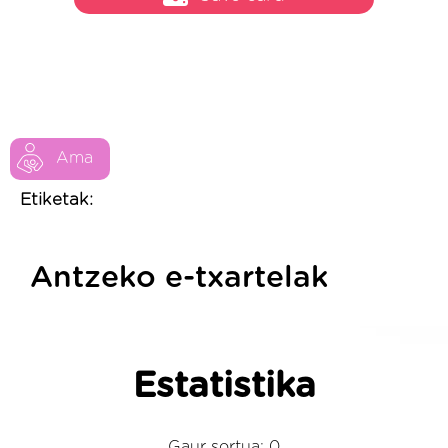
Ama
Etiketak:
Antzeko e-txartelak
Estatistika
Gaur sortua: 0