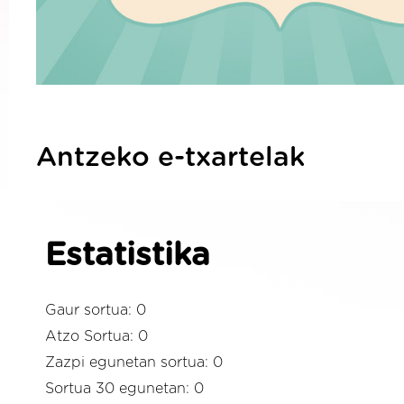
Antzeko e-txartelak
Estatistika
Gaur sortua: 0
Atzo Sortua: 0
Zazpi egunetan sortua: 0
Sortua 30 egunetan: 0