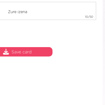
10/50
Save card