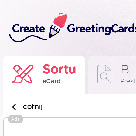
Sortu
Bi
eCard
Prest
cofnij
Ads