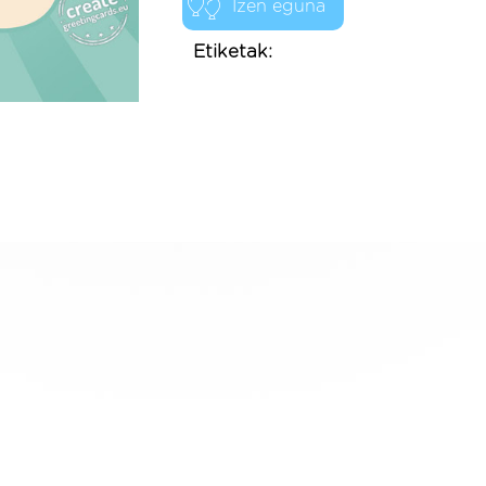
Izen eguna
Etiketak: