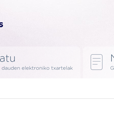
latu
 dauden elektroniko txartelak
G