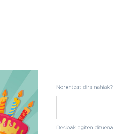
Norentzat dira nahiak?
Desioak egiten dituena