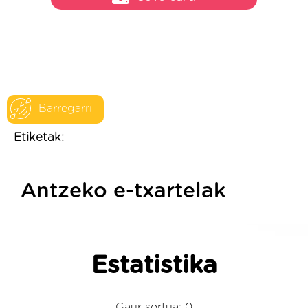
Barregarri
Etiketak:
Antzeko e-txartelak
Estatistika
Gaur sortua: 0