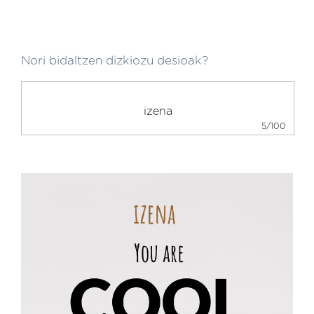
Nori bidaltzen dizkiozu desioak?
5/100