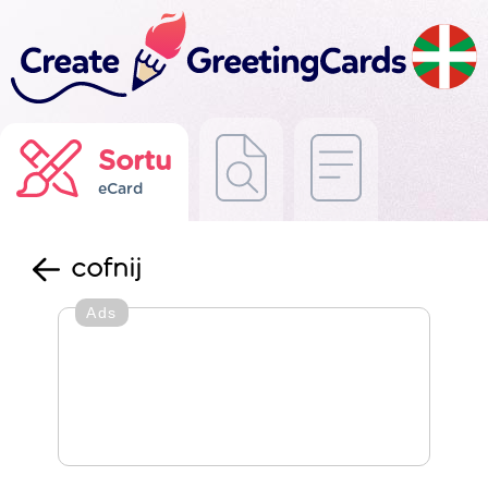
Sortu
eCard
cofnij
Ads