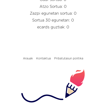
Atzo Sortua: 0
Zazpi egunetan sortua: 0
Sortua 30 egunetan: 0
ecards guztiak: 0
Arauak
Kontaktua
Pribatutasun politika