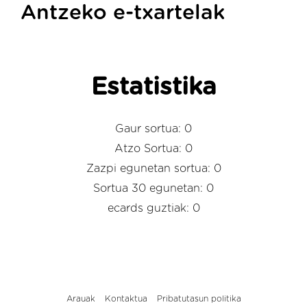
Antzeko e-txartelak
Estatistika
Gaur sortua: 0
Atzo Sortua: 0
Zazpi egunetan sortua: 0
Sortua 30 egunetan: 0
ecards guztiak: 0
Arauak
Kontaktua
Pribatutasun politika