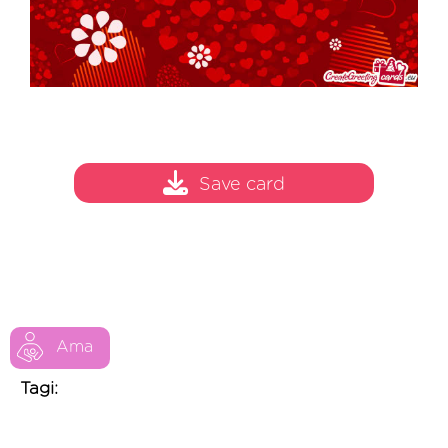
Save card
Ama
Tagi: