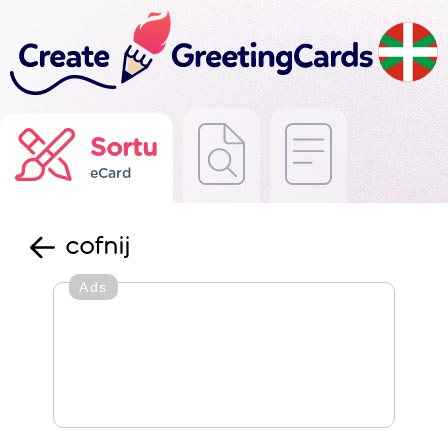
Sortu
eCard
cofnij
Ads