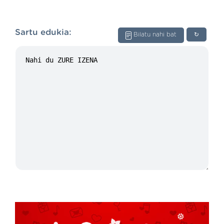
Sartu edukia:
Bilatu nahi bat
↻