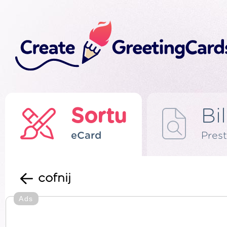
Sortu
Bi
eCard
Prest
cofnij
Ads