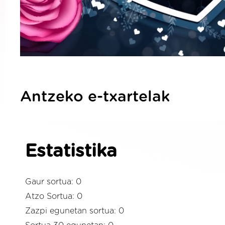
Antzeko e-txartelak
Estatistika
Gaur sortua: 0
Atzo Sortua: 0
Zazpi egunetan sortua: 0