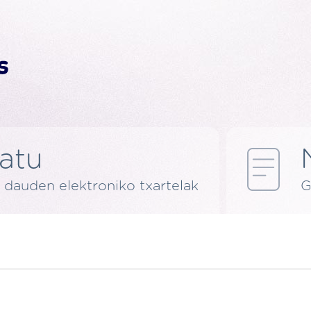
latu
 dauden elektroniko txartelak
G