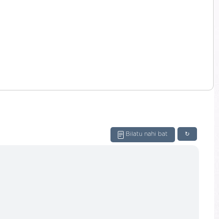
Bilatu nahi bat
↻