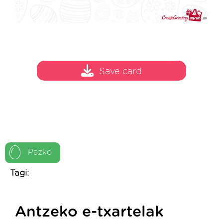
Save card
Pazko
Tagi:
Antzeko e-txartelak