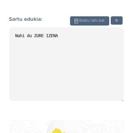
Sartu edukia:
Bilatu nahi bat
↻