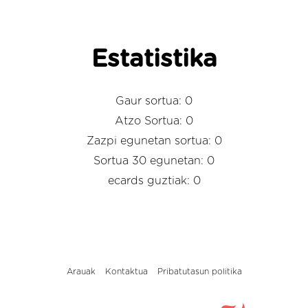
Estatistika
Gaur sortua: 0
Atzo Sortua: 0
Zazpi egunetan sortua: 0
Sortua 30 egunetan: 0
ecards guztiak: 0
Arauak
Kontaktua
Pribatutasun politika