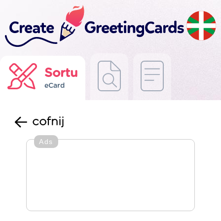
Sortu
eCard
cofnij
Ads