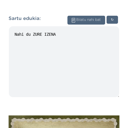
Sartu edukia:
Bilatu nahi bat
↻