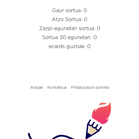
Gaur sortua: 0
Atzo Sortua: 0
Zazpi egunetan sortua: 0
Sortua 30 egunetan: 0
ecards guztiak: 0
Arauak
Kontaktua
Pribatutasun politika