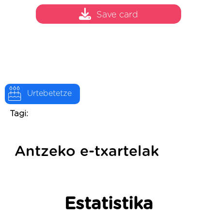
Save card
Urtebetetze
Tagi:
Antzeko e-txartelak
Estatistika