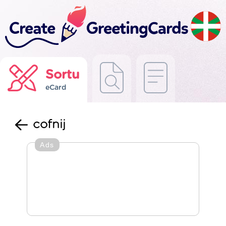
Sortu
eCard
cofnij
Ads