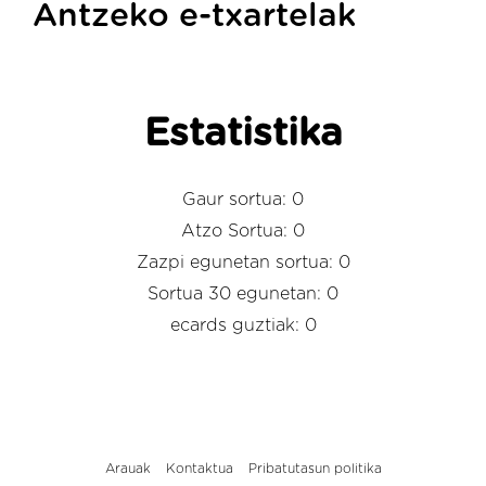
Antzeko e-txartelak
Estatistika
Gaur sortua: 0
Atzo Sortua: 0
Zazpi egunetan sortua: 0
Sortua 30 egunetan: 0
ecards guztiak: 0
Arauak
Kontaktua
Pribatutasun politika