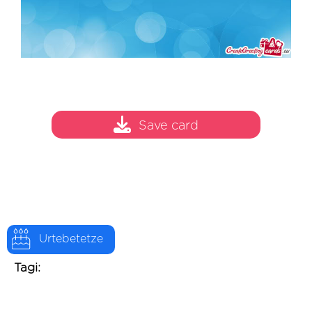
Save card
Urtebetetze
Tagi: