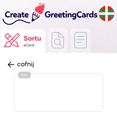
Sortu
eCard
cofnij
Ads