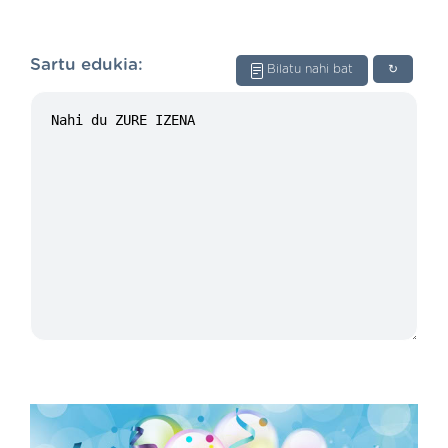
Sartu edukia:
Bilatu nahi bat
↻