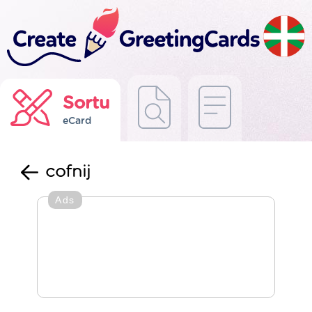
Sortu
eCard
cofnij
Ads