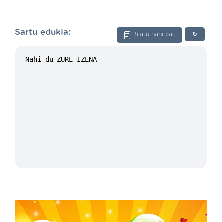
Sartu edukia:
Bilatu nahi bat
↻