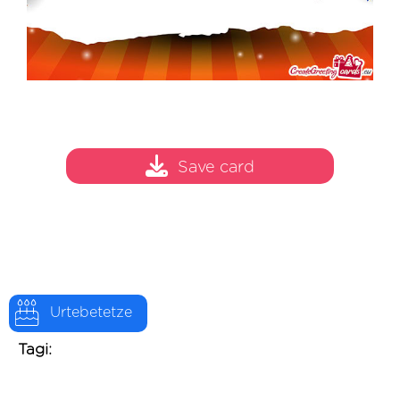
Save card
Urtebetetze
Tagi: