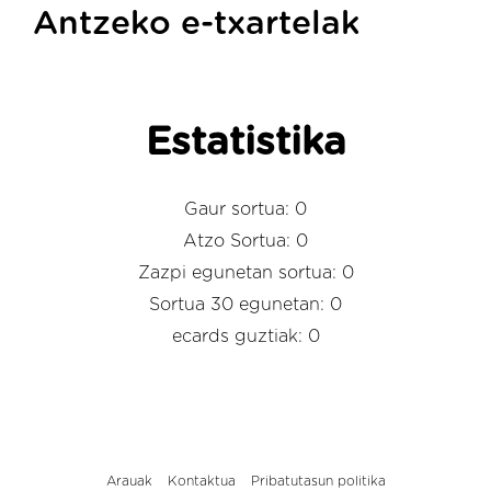
Antzeko e-txartelak
Estatistika
Gaur sortua: 0
Atzo Sortua: 0
Zazpi egunetan sortua: 0
Sortua 30 egunetan: 0
ecards guztiak: 0
Arauak
Kontaktua
Pribatutasun politika