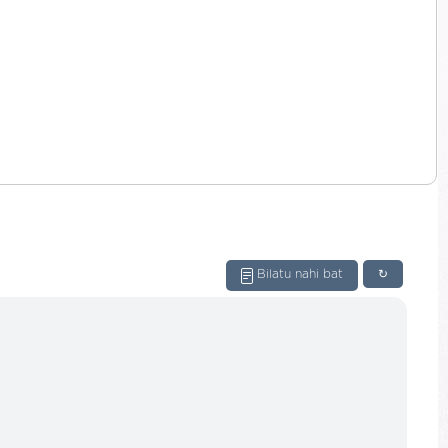
Bilatu nahi bat
↻