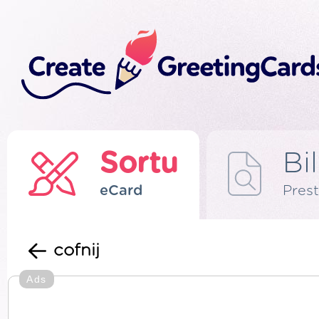
Sortu
Bi
eCard
Prest
cofnij
Ads