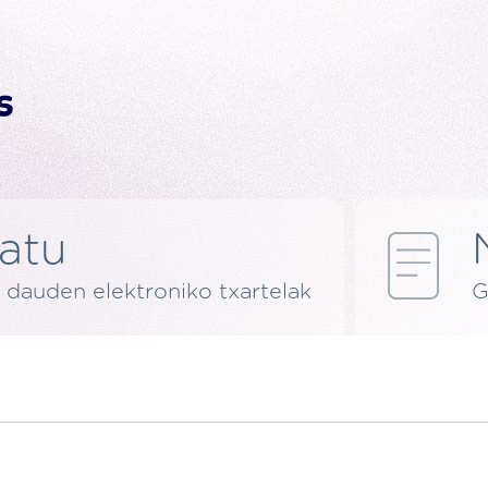
latu
 dauden elektroniko txartelak
G