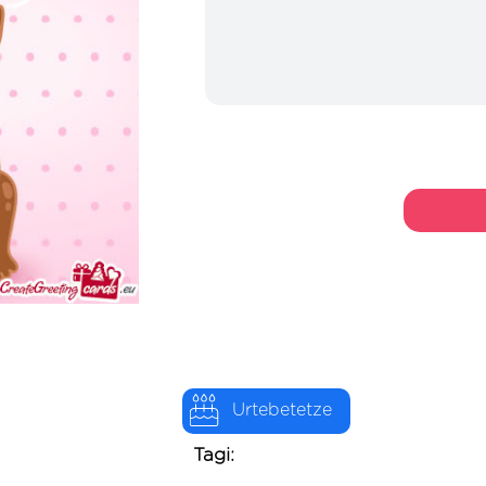
Urtebetetze
Tagi: