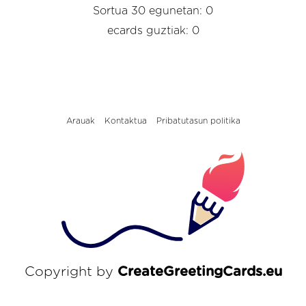
Sortua 30 egunetan: 0
ecards guztiak: 0
Arauak
Kontaktua
Pribatutasun politika
Copyright by
CreateGreetingCards.eu