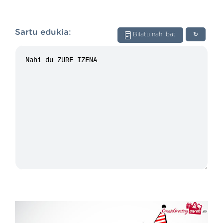
Sartu edukia:
Bilatu nahi bat
↻