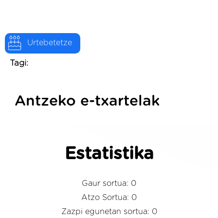
Urtebetetze
Tagi:
Antzeko e-txartelak
Estatistika
Gaur sortua: 0
Atzo Sortua: 0
Zazpi egunetan sortua: 0