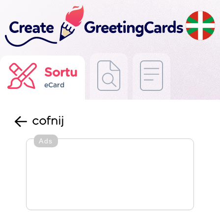
Sortu
eCard
cofnij
Ads